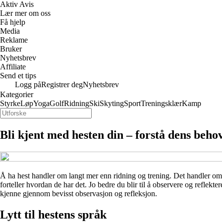
Aktiv Avis
Lær mer om oss
Få hjelp
Media
Reklame
Bruker
Nyhetsbrev
Affiliate
Send et tips
Logg på
Registrer deg
Nyhetsbrev
Kategorier
Styrke
Løp
Yoga
Golf
Ridning
Ski
Skyting
Sport
Treningsklær
Kamp
Bli kjent med hesten din – forstå dens beh
Å ha hest handler om langt mer enn ridning og trening. Det handler om 
forteller hvordan de har det. Jo bedre du blir til å observere og reflekt
kjenne gjennom bevisst observasjon og refleksjon.
Lytt til hestens språk