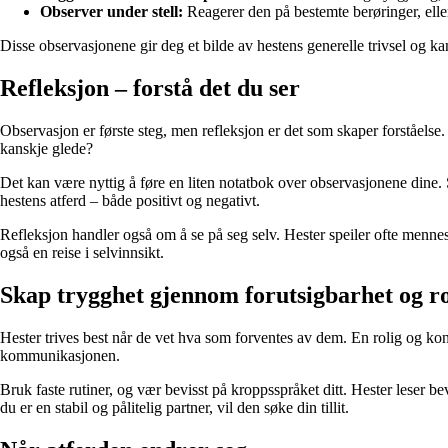
Observer under stell:
Reagerer den på bestemte berøringer, eller
Disse observasjonene gir deg et bilde av hestens generelle trivsel og k
Refleksjon – forstå det du ser
Observasjon er første steg, men refleksjon er det som skaper forståelse.
kanskje glede?
Det kan være nyttig å føre en liten notatbok over observasjonene dine.
hestens atferd – både positivt og negativt.
Refleksjon handler også om å se på seg selv. Hester speiler ofte menneske
også en reise i selvinnsikt.
Skap trygghet gjennom forutsigbarhet og r
Hester trives best når de vet hva som forventes av dem. En rolig og kon
kommunikasjonen.
Bruk faste rutiner, og vær bevisst på kroppsspråket ditt. Hester leser b
du er en stabil og pålitelig partner, vil den søke din tillit.