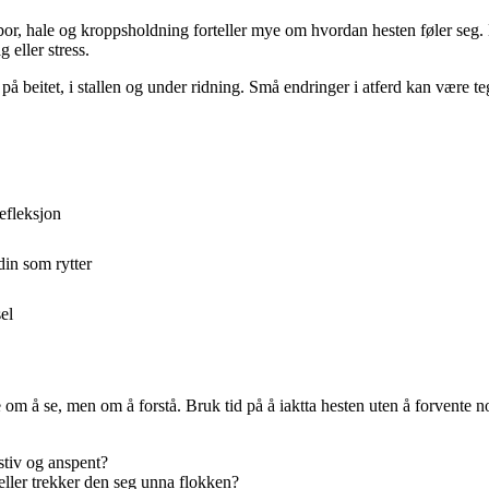
r, hale og kroppsholdning forteller mye om hvordan hesten føler seg. 
 eller stress.
 på beitet, i stallen og under ridning. Små endringer i atferd kan være te
efleksjon
din som rytter
el
 om å se, men om å forstå. Bruk tid på å iaktta hesten uten å forvente 
 stiv og anspent?
eller trekker den seg unna flokken?