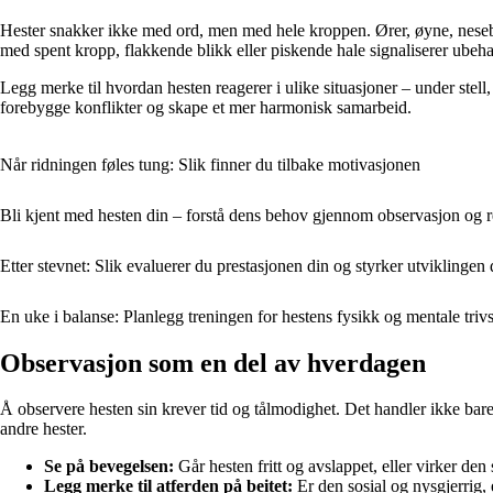
Hester snakker ikke med ord, men med hele kroppen. Ører, øyne, nesebo
med spent kropp, flakkende blikk eller piskende hale signaliserer ubehag
Legg merke til hvordan hesten reagerer i ulike situasjoner – under stell,
forebygge konflikter og skape et mer harmonisk samarbeid.
Når ridningen føles tung: Slik finner du tilbake motivasjonen
Bli kjent med hesten din – forstå dens behov gjennom observasjon og r
Etter stevnet: Slik evaluerer du prestasjonen din og styrker utviklingen 
En uke i balanse: Planlegg treningen for hestens fysikk og mentale trivs
Observasjon som en del av hverdagen
Å observere hesten sin krever tid og tålmodighet. Det handler ikke bare
andre hester.
Se på bevegelsen:
Går hesten fritt og avslappet, eller virker den
Legg merke til atferden på beitet:
Er den sosial og nysgjerrig, 