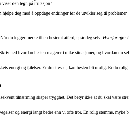
 viser den tegn på irritasjon?
an hjelpe deg med å oppdage endringer før de utvikler seg til problemer.
 Når du legger merke til en bestemt atferd, spør deg selv:
Hvorfor gjør h
 Skriv ned hvordan hesten reagerer i ulike situasjoner, og hvordan du s
ts energi og følelser. Er du stresset, kan hesten bli urolig. Er du rolig
o
sekvent tilnærming skaper trygghet. Det betyr ikke at du skal være stre
evegelser og energi langt bedre enn vi ofte tror. En rolig stemme, myke b