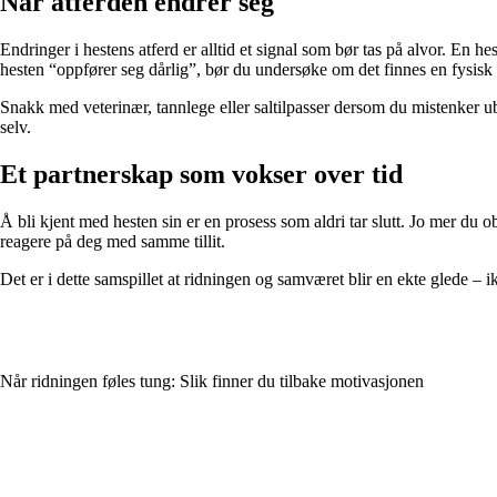
Når atferden endrer seg
Endringer i hestens atferd er alltid et signal som bør tas på alvor. En he
hesten “oppfører seg dårlig”, bør du undersøke om det finnes en fysisk 
Snakk med veterinær, tannlege eller saltilpasser dersom du mistenker u
selv.
Et partnerskap som vokser over tid
Å bli kjent med hesten sin er en prosess som aldri tar slutt. Jo mer du ob
reagere på deg med samme tillit.
Det er i dette samspillet at ridningen og samværet blir en ekte glede – i
Når ridningen føles tung: Slik finner du tilbake motivasjonen