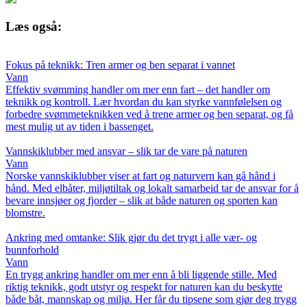
Læs også:
Fokus på teknikk: Tren armer og ben separat i vannet
Vann
Effektiv svømming handler om mer enn fart – det handler om
teknikk og kontroll. Lær hvordan du kan styrke vannfølelsen og
forbedre svømmeteknikken ved å trene armer og ben separat, og få
mest mulig ut av tiden i bassenget.
Vannskiklubber med ansvar – slik tar de vare på naturen
Vann
Norske vannskiklubber viser at fart og naturvern kan gå hånd i
hånd. Med elbåter, miljøtiltak og lokalt samarbeid tar de ansvar for å
bevare innsjøer og fjorder – slik at både naturen og sporten kan
blomstre.
Ankring med omtanke: Slik gjør du det trygt i alle vær- og
bunnforhold
Vann
En trygg ankring handler om mer enn å bli liggende stille. Med
riktig teknikk, godt utstyr og respekt for naturen kan du beskytte
både båt, mannskap og miljø. Her får du tipsene som gjør deg trygg