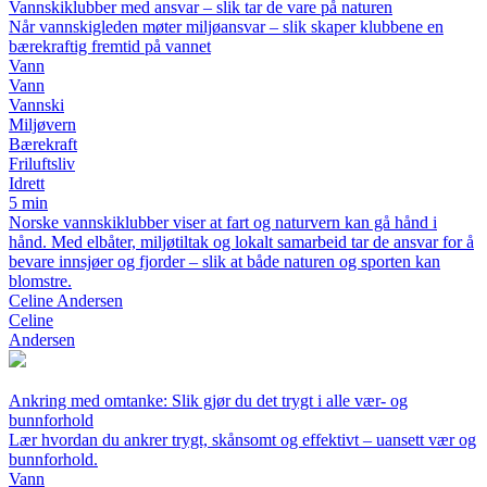
Vannskiklubber med ansvar – slik tar de vare på naturen
Når vannskigleden møter miljøansvar – slik skaper klubbene en
bærekraftig fremtid på vannet
Vann
Vann
Vannski
Miljøvern
Bærekraft
Friluftsliv
Idrett
5 min
Norske vannskiklubber viser at fart og naturvern kan gå hånd i
hånd. Med elbåter, miljøtiltak og lokalt samarbeid tar de ansvar for å
bevare innsjøer og fjorder – slik at både naturen og sporten kan
blomstre.
Celine Andersen
Celine
Andersen
Ankring med omtanke: Slik gjør du det trygt i alle vær- og
bunnforhold
Lær hvordan du ankrer trygt, skånsomt og effektivt – uansett vær og
bunnforhold.
Vann