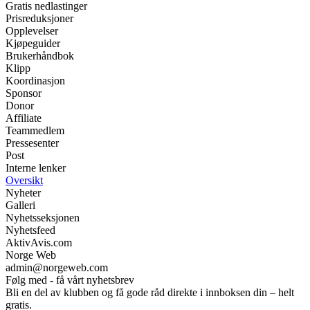
Gratis nedlastinger
Prisreduksjoner
Opplevelser
Kjøpeguider
Brukerhåndbok
Klipp
Koordinasjon
Sponsor
Donor
Affiliate
Teammedlem
Pressesenter
Post
Interne lenker
Oversikt
Nyheter
Galleri
Nyhetsseksjonen
Nyhetsfeed
AktivAvis.com
Norge Web
admin@norgeweb.com
Følg med - få vårt nyhetsbrev
Bli en del av klubben og få gode råd direkte i innboksen din – helt
gratis.