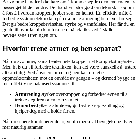
Å svømme handler ikke bare om å komme seg fra den ene enden av
bassenget til den andre. Det handler i stor grad om teknikk – og om
å forstå hvordan kroppen jobber som en helhet. En effektiv måte å
forbedre svømmeteknikken på er å trene armer og ben hver for seg.
Det gir bedre kroppsbevissthet, styrke og vannfølelse. Her får du en
guide til hvordan du kan fokusere på teknikk ved å skille
bevegelsene i treningen din.
Hvorfor trene armer og ben separat?
Når du svømmer, samarbeider hele kroppen i et komplekst mønster.
Men hvis du vil forbedre teknikken, kan det være vanskelig å justere
alt samtidig. Ved å isolere armer og ben kan du rette
oppmerksomheten mot ett område av gangen – og dermed bygge en
mer effektiv og balansert svømmestil.
Armtrening
styrker overkroppen og forbedrer evnen til å
trekke deg frem gjennom vannet.
Beinarbeid
øker stabiliteten, gir bedre kroppsstilling og
hjelper deg med å holde farten.
Når du senere kombinerer de to, vil du merke at bevegelsene flyter
mer naturlig sammen.