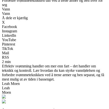
Forbedre svømmeteknikken din ved å trene armer og ben hver for
seg
Vann
Vann
Å dele er kjærlig
X
Facebook
Instagram
LinkedIn
YouTube
Pinterest
TikTok
Mail
RSS
2 min
Effektiv svømming handler om mer enn fart – det handler om
teknikk og kontroll. Lær hvordan du kan styrke vannfølelsen og
forbedre svømmeteknikken ved å trene armer og ben separat, og få
mest mulig ut av tiden i bassenget.
Leah Moen
Leah
Moen