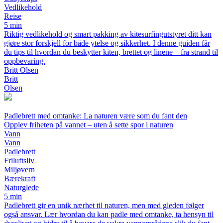
Vedlikehold
Reise
5 min
Riktig vedlikehold og smart pakking av kitesurfingutstyret ditt kan
gjøre stor forskjell for både ytelse og sikkerhet. I denne guiden får
du tips til hvordan du beskytter kiten, brettet og linene – fra strand til
oppbevaring.
Britt Olsen
Britt
Olsen
Padlebrett med omtanke: La naturen være som du fant den
Opplev friheten på vannet – uten å sette spor i naturen
Vann
Vann
Padlebrett
Friluftsliv
Miljøvern
Bærekraft
Naturglede
5 min
Padlebrett gir en unik nærhet til naturen, men med gleden følger
også ansvar. Lær hvordan du kan padle med omtanke, ta hensyn til