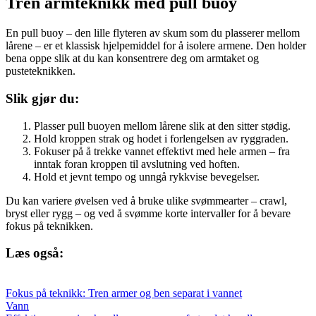
Tren armteknikk med pull buoy
En pull buoy – den lille flyteren av skum som du plasserer mellom
lårene – er et klassisk hjelpemiddel for å isolere armene. Den holder
bena oppe slik at du kan konsentrere deg om armtaket og
pusteteknikken.
Slik gjør du:
Plasser pull buoyen mellom lårene slik at den sitter stødig.
Hold kroppen strak og hodet i forlengelsen av ryggraden.
Fokuser på å trekke vannet effektivt med hele armen – fra
inntak foran kroppen til avslutning ved hoften.
Hold et jevnt tempo og unngå rykkvise bevegelser.
Du kan variere øvelsen ved å bruke ulike svømmearter – crawl,
bryst eller rygg – og ved å svømme korte intervaller for å bevare
fokus på teknikken.
Læs også:
Fokus på teknikk: Tren armer og ben separat i vannet
Vann