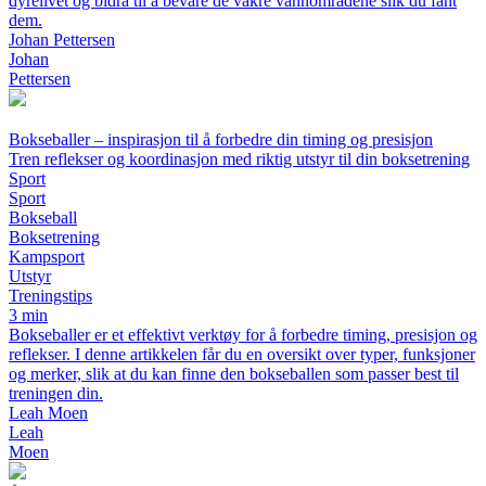
dyrelivet og bidra til å bevare de vakre vannområdene slik du fant
dem.
Johan Pettersen
Johan
Pettersen
Bokseballer – inspirasjon til å forbedre din timing og presisjon
Tren reflekser og koordinasjon med riktig utstyr til din boksetrening
Sport
Sport
Bokseball
Boksetrening
Kampsport
Utstyr
Treningstips
3 min
Bokseballer er et effektivt verktøy for å forbedre timing, presisjon og
reflekser. I denne artikkelen får du en oversikt over typer, funksjoner
og merker, slik at du kan finne den bokseballen som passer best til
treningen din.
Leah Moen
Leah
Moen