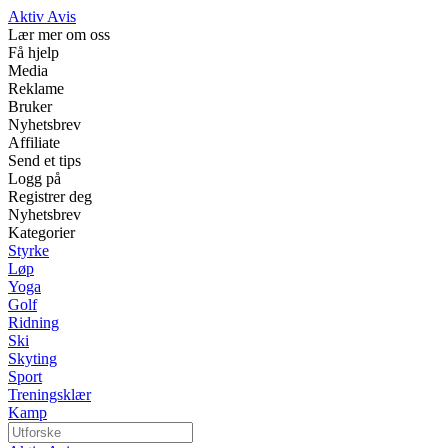
Aktiv Avis
Lær mer om oss
Få hjelp
Media
Reklame
Bruker
Nyhetsbrev
Affiliate
Send et tips
Logg på
Registrer deg
Nyhetsbrev
Kategorier
Styrke
Løp
Yoga
Golf
Ridning
Ski
Skyting
Sport
Treningsklær
Kamp