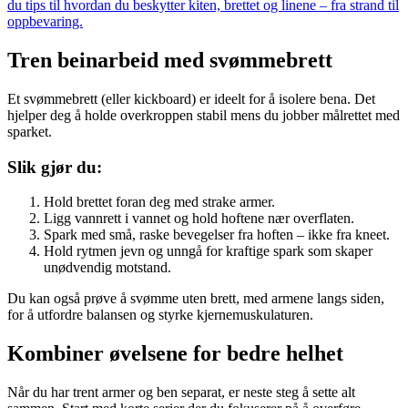
du tips til hvordan du beskytter kiten, brettet og linene – fra strand til
oppbevaring.
Tren beinarbeid med svømmebrett
Et svømmebrett (eller kickboard) er ideelt for å isolere bena. Det
hjelper deg å holde overkroppen stabil mens du jobber målrettet med
sparket.
Slik gjør du:
Hold brettet foran deg med strake armer.
Ligg vannrett i vannet og hold hoftene nær overflaten.
Spark med små, raske bevegelser fra hoften – ikke fra kneet.
Hold rytmen jevn og unngå for kraftige spark som skaper
unødvendig motstand.
Du kan også prøve å svømme uten brett, med armene langs siden,
for å utfordre balansen og styrke kjernemuskulaturen.
Kombiner øvelsene for bedre helhet
Når du har trent armer og ben separat, er neste steg å sette alt