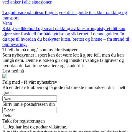
ved anker i alle situasjoner.
Ta godt vare på kitesurfingutstyret ditt – guide til sikker pakking og
transport
Vann
Riktig vedlikehold og smart pakking av kitesurfingutstyret ditt kan
gjøre stor forskjell for både ytelse og sikkerhet. I denne guiden får
du tips til hvordan du beskytter kiten, brettet og linene – fra strand til
oppbevaring.
Ti feil du må unngå som ny idrettsutøver
Som nybegynner i sport kan det være lett å gjøre feil, men du kan
unngå dem. Denne e-boken gir deg innsikt i vanlige fallgruver og
hvordan du kan trene smartere og skadefritt.
Last ned nå
Følg med - få vårt nyhetsbrev
Bli en del av klubben og få gode råd direkte i innboksen din – helt
gratis.
Skriv inn e-postadressen din
Delta
Takk for registreringen
Jeg har lest og godtar vilkårene.