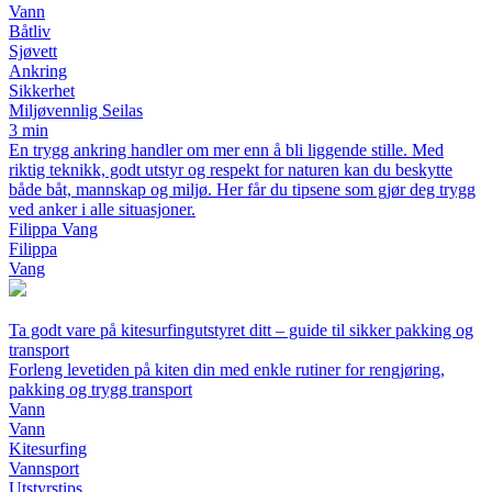
Vann
Båtliv
Sjøvett
Ankring
Sikkerhet
Miljøvennlig Seilas
3 min
En trygg ankring handler om mer enn å bli liggende stille. Med
riktig teknikk, godt utstyr og respekt for naturen kan du beskytte
både båt, mannskap og miljø. Her får du tipsene som gjør deg trygg
ved anker i alle situasjoner.
Filippa Vang
Filippa
Vang
Ta godt vare på kitesurfingutstyret ditt – guide til sikker pakking og
transport
Forleng levetiden på kiten din med enkle rutiner for rengjøring,
pakking og trygg transport
Vann
Vann
Kitesurfing
Vannsport
Utstyrstips