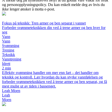
Å melde deg på nyhetsbrevet betyr at du godtar våre vilkår for bruk
og personopplysningspolicy. Du kan enkelt melde deg av hvis du
ikke lenger ønsker å motta e-post.
Fokus på teknikk: Tren armer og ben separat i vannet
Forbedre svømmeteknikken din ved å trene armer og ben hver for
seg
Vann
Vann
Svømming
Trening
Teknikk
Vanntrening
Idrett
2 min
Effektiv svømming handler om mer enn fart – det handler om
teknikk og kontroll. Lær hvordan du kan styrke vannfølelsen og
forbedre svømmeteknikken ved å trene armer og ben separat, og få
mest mulig ut av tiden i bassenget.
Leah Moen
Leah
Moen