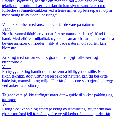
Effektiv svømming handler om mer enn fart – det handler om
teknikk og kontroll. Lær hvordan du kan styrke vannfølelsen og
forbedre svømmeteknikken ved å trene armer og ben separat, og få
mest mulig ut av tiden i bassenget.
Vannskiklubber med ansvar – slik tar de vare på naturen
Vann
Norske vannskiklubber viser at fart og naturvern kan gå hånd i
hånd. Med elbåter, miljøtiltak og lokalt samarbeid tar de ansvar for å
bevare innsjøer og fjorder – slik at både naturen og sporten kan
blomstre.
Ankring med omtanke: Slik gjør du det trygt i alle vær- og
bunnforhold
Vann
En trygg ankring handler om mer enn å bli liggende stille. Med
riktig teknikk, godt utstyr og respekt for naturen kan du beskytte
både båt, mannskap og miljø. Her får du tipsene som gjør deg trygg
ved anker i alle situasjoner.
Ta godt vare på kitesurfingutstyret ditt – guide til sikker pakking og
transport
Vann
Riktig vedlikehold og smart pakking av kitesurfingutstyret ditt kan
gjøre stor forskjell for både ytelse og sikkerhet. I denne guiden får