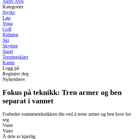
Aktiv Avis
Kategorier
Styrke
Løp
Yoga
Golf
Ridning
Ski
Skyting
Sport
Treningsklær
Kamp
Logg på
Registrer deg
Nyhetsbrev
Fokus på teknikk: Tren armer og ben
separat i vannet
Forbedre svømmeteknikken din ved å trene armer og ben hver for
seg
Vann
Vann
Å dele er kjærlig