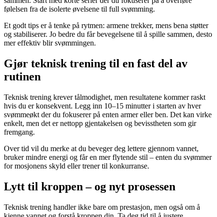
sammen. Start med korte serier der du fokuserer på å overføre
følelsen fra de isolerte øvelsene til full svømming.
Et godt tips er å tenke på rytmen: armene trekker, mens bena støtter
og stabiliserer. Jo bedre du får bevegelsene til å spille sammen, desto
mer effektiv blir svømmingen.
Gjør teknisk trening til en fast del av
rutinen
Teknisk trening krever tålmodighet, men resultatene kommer raskt
hvis du er konsekvent. Legg inn 10–15 minutter i starten av hver
svømmeøkt der du fokuserer på enten armer eller ben. Det kan virke
enkelt, men det er nettopp gjentakelsen og bevisstheten som gir
fremgang.
Over tid vil du merke at du beveger deg lettere gjennom vannet,
bruker mindre energi og får en mer flytende stil – enten du svømmer
for mosjonens skyld eller trener til konkurranse.
Lytt til kroppen – og nyt prosessen
Teknisk trening handler ikke bare om prestasjon, men også om å
kjenne vannet og forstå kroppen din. Ta deg tid til å justere,