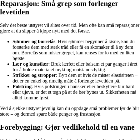
Reparasjon: Små grep som forlenger
levetiden
Selv det beste utstyret vil slites over tid. Men ofte kan små reparasjoner
gjøre at du slipper å kjøpe nytt med det første.
Sømmer og borrelås
: Hvis sømmer begynner å løsne, kan du
forsterke dem med sterk tråd eller få en skomaker til å sy dem
om. Borrelås som mister grepet, kan renses for lo med en liten
børste.
Lær og kunstlær
: Bruk lærfett eller balsam et par ganger i året
for å holde materialet mykt og motstandsdyktig.
Strikker og stropper
: Bytt dem ut hvis de mister elastisiteten –
det er en enkel og rimelig måte å forlenge levetiden på.
Polstring
: Hvis polstringen i hansker eller beskyttere blir hard
eller ujevn, er det et tegn på at de bør byttes ut. Sikkerheten må
alltid komme først.
Ved å sjekke utstyret jevnlig kan du oppdage små problemer før de blir
store – og dermed spare både penger og frustrasjon.
Forebygging: Gjør vedlikehold til en vane