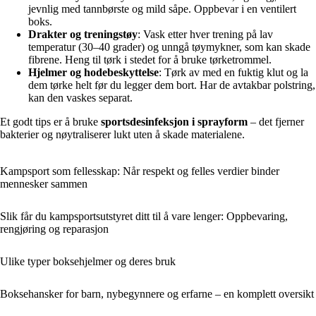
jevnlig med tannbørste og mild såpe. Oppbevar i en ventilert
boks.
Drakter og treningstøy
: Vask etter hver trening på lav
temperatur (30–40 grader) og unngå tøymykner, som kan skade
fibrene. Heng til tørk i stedet for å bruke tørketrommel.
Hjelmer og hodebeskyttelse
: Tørk av med en fuktig klut og la
dem tørke helt før du legger dem bort. Har de avtakbar polstring,
kan den vaskes separat.
Et godt tips er å bruke
sportsdesinfeksjon i sprayform
– det fjerner
bakterier og nøytraliserer lukt uten å skade materialene.
Kampsport som fellesskap: Når respekt og felles verdier binder
mennesker sammen
Slik får du kampsportsutstyret ditt til å vare lenger: Oppbevaring,
rengjøring og reparasjon
Ulike typer boksehjelmer og deres bruk
Boksehansker for barn, nybegynnere og erfarne – en komplett oversikt