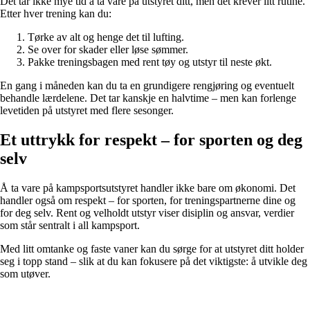
Det tar ikke mye tid å ta vare på utstyret ditt, men det krever litt rutine.
Etter hver trening kan du:
Tørke av alt og henge det til lufting.
Se over for skader eller løse sømmer.
Pakke treningsbagen med rent tøy og utstyr til neste økt.
En gang i måneden kan du ta en grundigere rengjøring og eventuelt
behandle lærdelene. Det tar kanskje en halvtime – men kan forlenge
levetiden på utstyret med flere sesonger.
Et uttrykk for respekt – for sporten og deg
selv
Å ta vare på kampsportsutstyret handler ikke bare om økonomi. Det
handler også om respekt – for sporten, for treningspartnerne dine og
for deg selv. Rent og velholdt utstyr viser disiplin og ansvar, verdier
som står sentralt i all kampsport.
Med litt omtanke og faste vaner kan du sørge for at utstyret ditt holder
seg i topp stand – slik at du kan fokusere på det viktigste: å utvikle deg
som utøver.