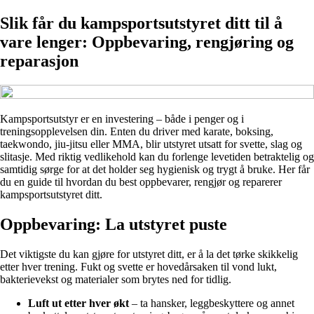
Slik får du kampsportsutstyret ditt til å
vare lenger: Oppbevaring, rengjøring og
reparasjon
Kampsportsutstyr er en investering – både i penger og i
treningsopplevelsen din. Enten du driver med karate, boksing,
taekwondo, jiu-jitsu eller MMA, blir utstyret utsatt for svette, slag og
slitasje. Med riktig vedlikehold kan du forlenge levetiden betraktelig og
samtidig sørge for at det holder seg hygienisk og trygt å bruke. Her får
du en guide til hvordan du best oppbevarer, rengjør og reparerer
kampsportsutstyret ditt.
Oppbevaring: La utstyret puste
Det viktigste du kan gjøre for utstyret ditt, er å la det tørke skikkelig
etter hver trening. Fukt og svette er hovedårsaken til vond lukt,
bakterievekst og materialer som brytes ned for tidlig.
Luft ut etter hver økt
– ta hansker, leggbeskyttere og annet