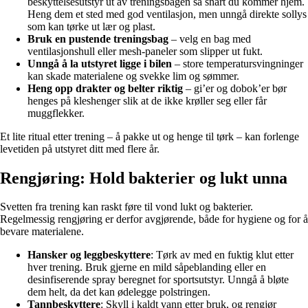
beskyttelsesutstyr ut av treningsbagen så snart du kommer hjem.
Heng dem et sted med god ventilasjon, men unngå direkte sollys
som kan tørke ut lær og plast.
Bruk en pustende treningsbag
– velg en bag med
ventilasjonshull eller mesh-paneler som slipper ut fukt.
Unngå å la utstyret ligge i bilen
– store temperatursvingninger
kan skade materialene og svekke lim og sømmer.
Heng opp drakter og belter riktig
– gi’er og dobok’er bør
henges på kleshenger slik at de ikke krøller seg eller får
muggflekker.
Et lite ritual etter trening – å pakke ut og henge til tørk – kan forlenge
levetiden på utstyret ditt med flere år.
Rengjøring: Hold bakterier og lukt unna
Svetten fra trening kan raskt føre til vond lukt og bakterier.
Regelmessig rengjøring er derfor avgjørende, både for hygiene og for å
bevare materialene.
Hansker og leggbeskyttere
: Tørk av med en fuktig klut etter
hver trening. Bruk gjerne en mild såpeblanding eller en
desinfiserende spray beregnet for sportsutstyr. Unngå å bløte
dem helt, da det kan ødelegge polstringen.
Tannbeskyttere
: Skyll i kaldt vann etter bruk, og rengjør